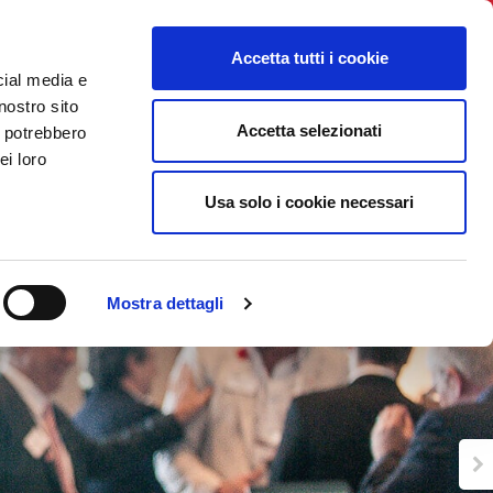
BNI International
Account Login
Accetta tutti i cookie
cial media e
TROVA IL CAPITOLO
CONTATTI
EVENTI
nostro sito
Accetta selezionati
i potrebbero
ei loro
Usa solo i cookie necessari
Mostra dettagli