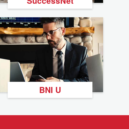
SuccessNet
BNI U